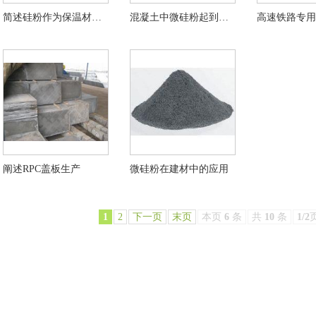
简述硅粉作为保温材料中的广泛用途
混凝土中微硅粉起到哪些作用
阐述RPC盖板生产
微硅粉在建材中的应用
1
2
下一页
末页
本页
6
条
共
10
条
1/2