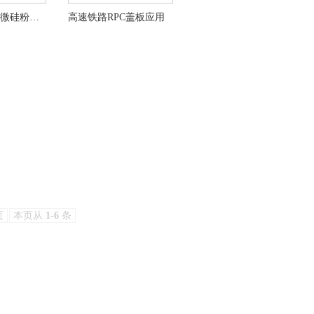
高速铁路专用微硅粉未来的市场需求
高速铁路RPC盖板应用
页
本页从
1-6
条