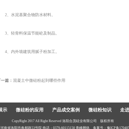
1、墙体保温用聚合物砂浆、保温砂浆、界面剂。
2、水泥基聚合物防水材料。
3、轻骨料保温节能砼及制品。
4、内外墙建筑用腻子粉加工。
下一篇：
混凝土中微硅粉起到哪些作用
展示
微硅粉的应用
产品成交案例
微硅粉知识
走
CopyRight 2017 All Right Reserved 洛阳合茂硅业有限公司 版权所有