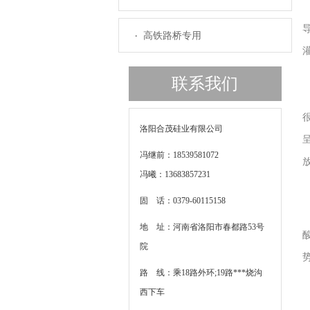
高强混凝土专用
高铁路桥专用
联系我们
洛阳合茂硅业有限公司
冯继前：18539581072
冯曦：13683857231
固 话：0379-60115158
地 址：河南省洛阳市春都路53号
院
路 线：乘18路外环;19路***烧沟
西下车