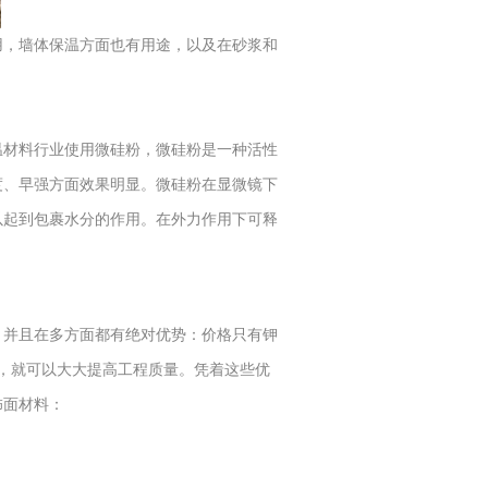
用，墙体保温方面也有用途，以及在砂浆和
温材料行业使用微硅粉，微硅粉是一种活性
度、早强方面效果明显。微硅粉在显微镜下
以起到包裹水分的作用。在外力作用下可释
并且在多方面都有绝对优势：价格只有钾
%，就可以大大提高工程质量。凭着这些优
饰面材料：