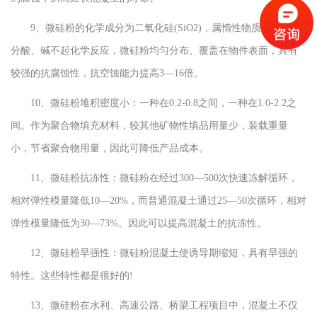
9、微硅粉的化学成分为二氧化硅(SiO2)，属惰性物质，与大部
分酸、碱不起化学反应，微硅粉均匀分布、覆盖在物件表面，具有
较强的抗腐蚀性，抗空蚀能力提高3—16倍。
10、微硅粉堆积密度小：一种在0.2-0.8之间，一种在1.0-2.2之
间。作为聚合物填充材料，较其他矿物性填品用量少，装载重量
小，节省聚合物用量，因此可降低产品成本。
11、微硅粉抗冻性：微硅粉在经过300—500次快速冻解循环，
相对弹性模量隆低10—20%，而普通混凝土通过25—50次循环，相对
弹性模量隆低为30—73%。因此可以提高混凝土的抗冻性。
12、微硅粉早强性：微硅粉混凝土使诱导期缩短，具有早强的
特性。这些特性都是很好的!
13、微硅粉在水利、高速公路、桥梁工程项目中，混凝土不仅