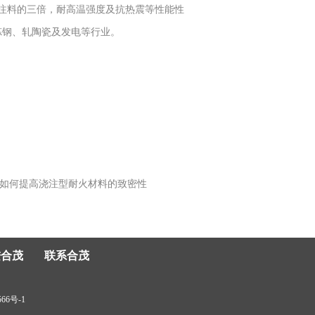
浇注料的三倍，耐高温强度及抗热震等性能性
、炼钢、轧陶瓷及发电等行业。
如何提高浇注型耐火材料的致密性
进合茂
联系合茂
566号-1