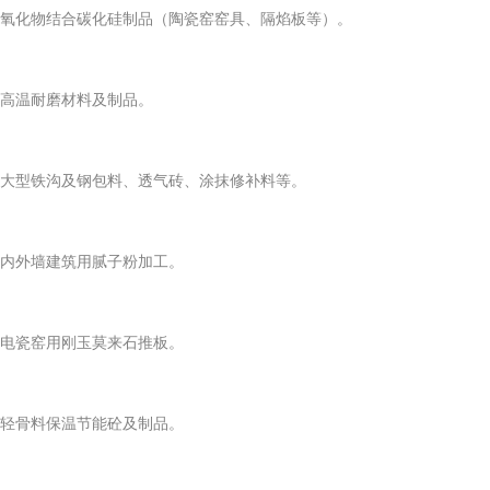
2.氧化物结合碳化硅制品（陶瓷窑窑具、隔焰板等）。
3.高温耐磨材料及制品。
4.大型铁沟及钢包料、透气砖、涂抹修补料等。
5.内外墙建筑用腻子粉加工。
6.电瓷窑用刚玉莫来石推板。
7.轻骨料保温节能砼及制品。