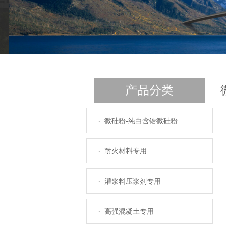
产品分类
微硅粉-纯白含锆微硅粉
耐火材料专用
灌浆料压浆剂专用
高强混凝土专用