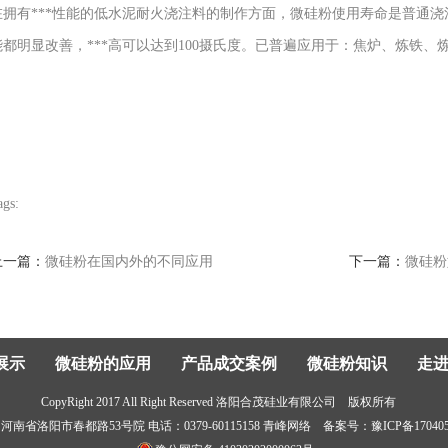
在拥有***性能的低水泥耐火浇注料的制作方面，微硅粉使用寿命是普通
能都明显改善，***高可以达到100摄氏度。已普遍应用于：焦炉、炼铁
ags:
上一篇：
微硅粉在国内外的不同应用
下一篇：
微硅粉
展示
微硅粉的应用
产品成交案例
微硅粉知识
走
CopyRight 2017 All Right Reserved 洛阳合茂硅业有限公司 版权所有
河南省洛阳市春都路53号院 电话：0379-60115158
青峰网络
备案号：
豫ICP备17040