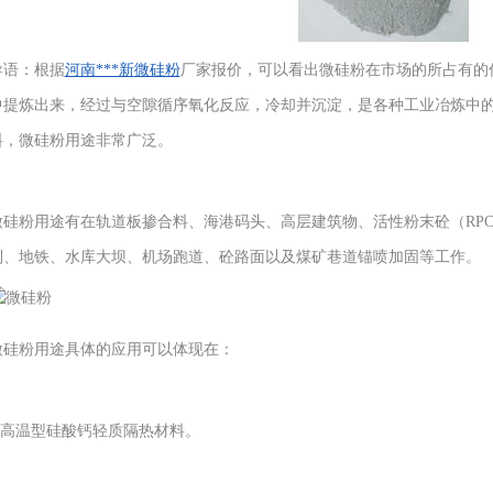
导语：根据
河南***新
微硅粉
厂家报价，可以看出微硅粉在市场的所占有的
中提炼出来，经过与空隙循序氧化反应，冷却并沉淀，是各种工业冶炼中
料，微硅粉用途非常广泛。
微硅粉用途有在轨道板掺合料、海港码头、高层建筑物、活性粉末砼（RP
利、地铁、水库大坝、机场跑道、砼路面以及煤矿巷道锚喷加固等工作。
微硅粉用途具体的应用可以体现在：
1.高温型硅酸钙轻质隔热材料。